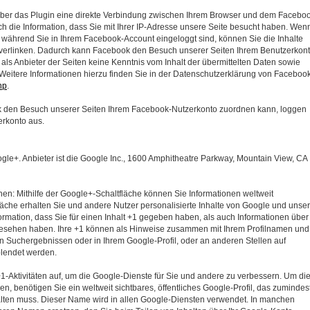
ber das Plugin eine direkte Verbindung zwischen Ihrem Browser und dem Facebo
ch die Information, dass Sie mit Ihrer IP-Adresse unsere Seite besucht haben. Wen
 während Sie in Ihrem Facebook-Account eingeloggt sind, können Sie die Inhalte
l verlinken. Dadurch kann Facebook den Besuch unserer Seiten Ihrem Benutzerkon
 als Anbieter der Seiten keine Kenntnis vom Inhalt der übermittelten Daten sowie
eitere Informationen hierzu finden Sie in der Datenschutzerklärung von Faceboo
hp
.
 den Besuch unserer Seiten Ihrem Facebook-Nutzerkonto zuordnen kann, loggen
erkonto aus.
le+. Anbieter ist die Google Inc., 1600 Amphitheatre Parkway, Mountain View, CA
en: Mithilfe der Google+-Schaltfläche können Sie Informationen weltweit
fläche erhalten Sie und andere Nutzer personalisierte Inhalte von Google und unse
ormation, dass Sie für einen Inhalt +1 gegeben haben, als auch Informationen über
angesehen haben. Ihre +1 können als Hinweise zusammen mit Ihrem Profilnamen und
in Suchergebnissen oder in Ihrem Google-Profil, oder an anderen Stellen auf
blendet werden.
1-Aktivitäten auf, um die Google-Dienste für Sie und andere zu verbessern. Um di
 benötigen Sie ein weltweit sichtbares, öffentliches Google-Profil, das zumindes
alten muss. Dieser Name wird in allen Google-Diensten verwendet. In manchen