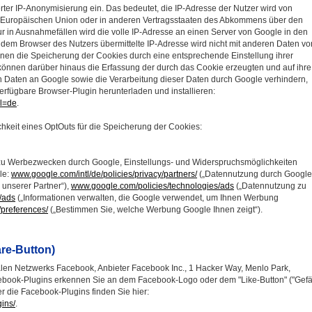
ierter IP-Anonymisierung ein. Das bedeutet, die IP-Adresse der Nutzer wird von
r Europäischen Union oder in anderen Vertragsstaaten des Abkommens über den
r in Ausnahmefällen wird die volle IP-Adresse an einen Server von Google in den
 dem Browser des Nutzers übermittelte IP-Adresse wird nicht mit anderen Daten vo
en die Speicherung der Cookies durch eine entsprechende Einstellung ihrer
können darüber hinaus die Erfassung der durch das Cookie erzeugten und auf ihre
Daten an Google sowie die Verarbeitung dieser Daten durch Google verhindern,
erfügbare Browser-Plugin herunterladen und installieren:
hl=de
.
chkeit eines OptOuts für die Speicherung der Cookies:
 zu Werbezwecken durch Google, Einstellungs- und Widerspruchsmöglichkeiten
le:
www.google.com/intl/de/policies/privacy/partners/
(„Datennutzung durch Google
 unserer Partner“),
www.google.com/policies/technologies/ads
(„Datennutzung zu
/ads
(„Informationen verwalten, die Google verwendet, um Ihnen Werbung
preferences/
(„Bestimmen Sie, welche Werbung Google Ihnen zeigt“).
re-Button)
alen Netzwerks Facebook, Anbieter Facebook Inc., 1 Hacker Way, Menlo Park,
acebook-Plugins erkennen Sie an dem Facebook-Logo oder dem "Like-Button" ("Gefäl
er die Facebook-Plugins finden Sie hier:
ins/
.