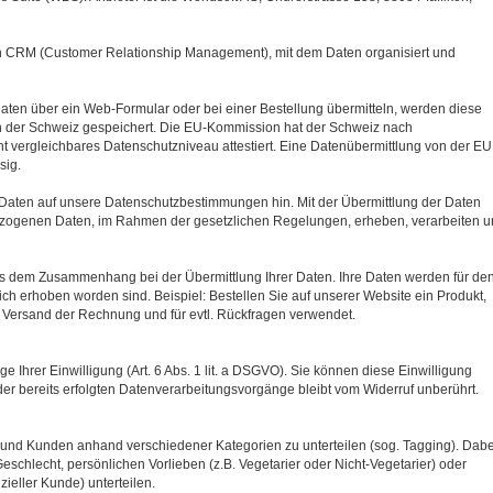
ein CRM (Customer Relationship Management), mit dem Daten organisiert und
en über ein Web-Formular oder bei einer Bestellung übermitteln, werden diese
in der Schweiz gespeichert. Die EU-Kommission hat der Schweiz nach
vergleichbares Datenschutzniveau attestiert. Eine Datenübermittlung von der EU
sig.
r Daten auf unsere Datenschutzbestimmungen hin. Mit der Übermittlung der Daten
nbezogenen Daten, im Rahmen der gesetzlichen Regelungen, erheben, verarbeiten 
s dem Zusammenhang bei der Übermittlung Ihrer Daten. Ihre Daten werden für de
ch erhoben worden sind. Beispiel: Bestellen Sie auf unserer Website ein Produkt,
 Versand der Rechnung und für evtl. Rückfragen verwendet.
e Ihrer Einwilligung (Art. 6 Abs. 1 lit. a DSGVO). Sie können diese Einwilligung
der bereits erfolgten Datenverarbeitungsvorgänge bleibt vom Widerruf unberührt.
 und Kunden anhand verschiedener Kategorien zu unterteilen (sog. Tagging). Dabe
Geschlecht, persönlichen Vorlieben (z.B. Vegetarier oder Nicht-Vegetarier) oder
eller Kunde) unterteilen.