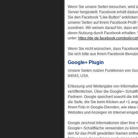
Wenn Sie unsere Seiten besuchen, wird ü
Server hergestellt. Facebook erhält dadur
Sie den Facebook "Like-Button" anklicken
unserer Seiten auf Ihrem Facebook-Profi
zuordnen. Wir weisen darauf hin, dass wir
deren Nutzung durch Facebook erhalten. W
unter:
https://de-de.facebook.com/policy.p
Wenn Sie nicht wünschen, dass Facebook
Sie sich bitte aus Ihrem Facebook-Benutz
Google+ Plugin
Unsere Seiten nutzen Funktionen von Goog
94043, USA.
Erfassung und Weitergabe von Information
veröffentlichen. Über die Google+-Schalt
Partnern. Google speichert sowohl die Inf
die Seite, die Sie beim Klicken auf +1 
Ihrem Foto in Google-Diensten, wie etwa 
Websites und Anzeigen im Internet einge
Google zeichnet Informationen über Ihre +
Google+-Schaltfläche verwenden zu können,
den für das Profil gewählten Namen enth