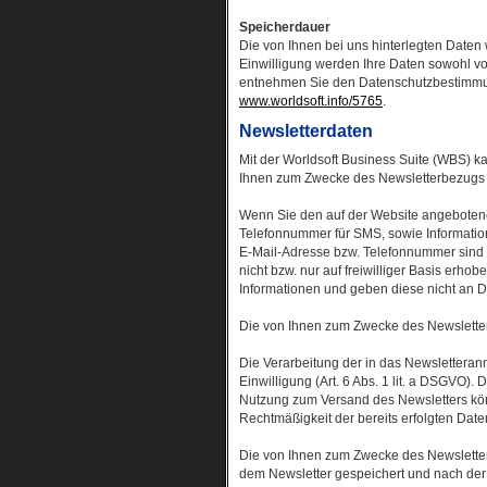
Speicherdauer
Die von Ihnen bei uns hinterlegten Daten 
Einwilligung werden Ihre Daten sowohl v
entnehmen Sie den Datenschutzbestimmun
www.worldsoft.info/5765
.
Newsletterdaten
Mit der Worldsoft Business Suite (WBS) ka
Ihnen zum Zwecke des Newsletterbezugs 
Wenn Sie den auf der Website angebotene
Telefonnummer für SMS, sowie Informatio
E-Mail-Adresse bzw. Telefonnummer sind 
nicht bzw. nur auf freiwilliger Basis erh
Informationen und geben diese nicht an Dri
Die von Ihnen zum Zwecke des Newslette
Die Verarbeitung der in das Newsletteran
Einwilligung (Art. 6 Abs. 1 lit. a DSGVO).
Nutzung zum Versand des Newsletters könn
Rechtmäßigkeit der bereits erfolgten Dat
Die von Ihnen zum Zwecke des Newsletter
dem Newsletter gespeichert und nach der