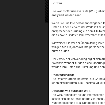
Schweiz.
Die Worldsoft Business Suite (WBS) ist 
analysiert werden kann.
Wenn Sie uns Ihre personenbezogenen Dat
Daten auf den Servern der Worldsoft AG 
entsprechender Prüfung ein dem EU-Recht 
die Schweiz ist datenschutzrechtlich zuläs
Wir weisen Sie vor der Übermittlung Ihre
willigen Sie ein, dass wir Ihre persone
nutzen dürfen.
Der Zweck der Verwendung ergibt sich au
Zweck verwendet, für den diese ursprüngli
werden Ihre Daten zur Erstellung und den
Rechtsgrundlage
Die Datenverarbeitung erfolgt auf Grundlag
jederzeit widerrufen. Die Rechtmäßigkeit 
Datenanalyse durch die WBS
Die WBS ermöglicht es uns Interessenten
lassen sich die Adresseinträge z.B. nach 
Kundenbeziehung (z.B. Kunde oder potenzi