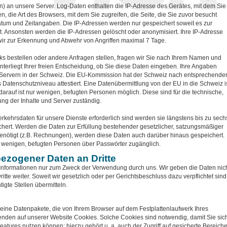
) an unsere Server. Log-Daten enthalten die IP-Adresse des Gerätes, mit dem Sie
n, die Art des Browsers, mit dem Sie zugreifen, die Seite, die Sie zuvor besucht
atum und Zeitangaben. Die IP-Adressen werden nur gespeichert soweit es zur
st. Ansonsten werden die IP-Adressen gelöscht oder anonymisiert. Ihre IP-Adresse
ir zur Erkennung und Abwehr von Angriffen maximal 7 Tage.
s bestellen oder andere Anfragen stellen, fragen wir Sie nach Ihrem Namen und
terliegt Ihrer freien Entscheidung, ob Sie diese Daten eingeben. Ihre Angaben
 Servern in der Schweiz. Die EU-Kommission hat der Schweiz nach entsprechende
Datenschutzniveau attestiert. Eine Datenübermittlung von der EU in die Schweiz i
 darauf ist nur wenigen, befugten Personen möglich. Diese sind für die technische,
ng der Inhalte und Server zuständig.
kehrsdaten für unsere Dienste erforderlich sind werden sie längstens bis zu sech
ert. Werden die Daten zur Erfüllung bestehender gesetzlicher, satzungsmäßiger
benötigt (z.B. Rechnungen), werden diese Daten auch darüber hinaus gespeichert.
r wenigen, befugten Personen über Passwörter zugänglich.
ezogener Daten an Dritte
nformationen nur zum Zweck der Verwendung durch uns. Wir geben die Daten nic
itte weiter. Soweit wir gesetzlich oder per Gerichtsbeschluss dazu verpflichtet sind
igte Stellen übermitteln.
leine Datenpakete, die von Ihrem Browser auf dem Festplattenlaufwerk Ihres
nden auf unserer Website Cookies. Solche Cookies sind notwendig, damit Sie sic
atures nutzen können; hierzu gehört u. a. auch der Zugriff auf gesicherte Bereich