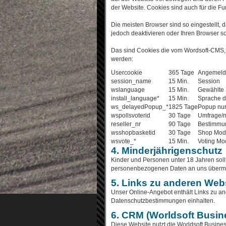
der Website. Cookies sind auch für die 
Die meisten Browser sind so eingestellt,
jedoch deaktivieren oder Ihren Browser so
Das sind Cookies die vom Wordsoft-CMS, m
werden:
Usercookie
365 Tage
Angemeld
session_name
15 Min.
Session
wslanguage
15 Min.
Gewählte
install_language*
15 Min.
Sprache d
ws_delayedPopup_*
1825 Tage
Popup nur
wspollsvoterid
30 Tage
Umfrage/n
reseller_nr
90 Tage
Bestimmun
wsshopbasketid
30 Tage
Shop Mod
wsvote_*
15 Min.
Voting Mod
4. Minderjährigenschutz
Kinder und Personen unter 18 Jahren sol
personenbezogenen Daten an uns übermit
5. Links zu anderen Web
Unser Online-Angebot enthält Links zu an
Datenschutzbestimmungen einhalten.
6. CRM (Worldsoft Busin
Diese Website nutzt die Worldsoft Busines