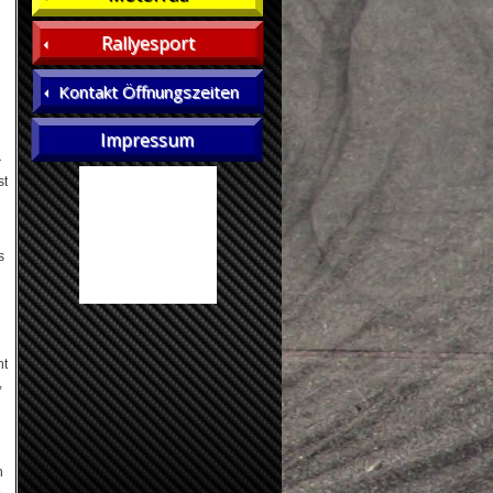
Rallyesport
Kontakt Öffnungszeiten
Impressum
r
st
s
ht
,
h
e