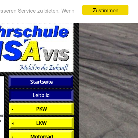
Zustimmen
esseren Service zu bieten. Wenn
Startseite
Leitbild
PKW
den
h
LKW
Motorrad