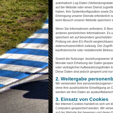
automatisch Log-Daten (Verbindungsdaten
auf die Website oder einen Dienst zugreife
haben, Ihre Systemkonfiguration sowie D
Erbringung unserer Dienste erforderlich i
beim Besuch unserer Website speichern w
Wenn Sie Informationen anfordern, E-Book
anderen persönlichen Informationen. Es un
speichern wir auf besonders geschützten
Prüfung ein dem EU-Recht vergleichbares 
datenschutzrechtlich zulässig. Der Zugriff
kaufmännische oder redaktionelle Betreuu
Soweit die Nutzungs- beziehungsweise Ver
Monate nach Erhebung der Daten gespeich
oder vertraglicher Aufbewahrungsfristen 
Diese Daten sind jedoch gesperrt und nu
2. Weitergabe personenb
Wir verwenden Ihre personenbezogenen I
ohne Ihre ausdrückliche Einwilligung an Dr
werden wir Ihre Daten an auskunftsberecht
3. Einsatz von Cookies
Bei Internet-Cookies handelt es sich um k
Computers gespeichert werden. Wir verwe
auf der Website frei bewegen und deren Fe