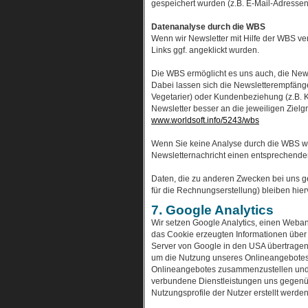
gespeichert wurden (z.B. E-Mail-Adressen 
Datenanalyse durch die WBS
Wenn wir Newsletter mit Hilfe der WBS ver
Links ggf. angeklickt wurden.
Die WBS ermöglicht es uns auch, die News
Dabei lassen sich die Newsletterempfänger
Vegetarier) oder Kundenbeziehung (z.B. K
Newsletter besser an die jeweiligen Ziel
www.worldsoft.info/5243/wbs
Wenn Sie keine Analyse durch die WBS wol
Newsletternachricht einen entsprechenden
Daten, die zu anderen Zwecken bei uns g
für die Rechnungserstellung) bleiben hier
7. Google Analytics
Wir setzen Google Analytics, einen Weban
das Cookie erzeugten Informationen über
Server von Google in den USA übertragen 
um die Nutzung unseres Onlineangebotes d
Onlineangebotes zusammenzustellen und 
verbundene Dienstleistungen uns gegenü
Nutzungsprofile der Nutzer erstellt werden