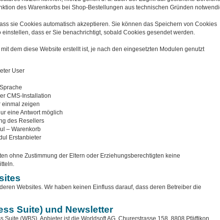
Funktion des Warenkorbs bei Shop-Bestellungen aus technischen Gründen notwendi
 dass sie Cookies automatisch akzeptieren. Sie können das Speichern von Cookies
 einstellen, dass er Sie benachrichtigt, sobald Cookies gesendet werden.
it dem diese Website erstellt ist, je nach den eingesetzten Modulen genutzt
eter User
 Sprache
er CMS-Installation
 einmal zeigen
ur eine Antwort möglich
g des Resellers
ul – Warenkorb
ul Erstanbieter
lten ohne Zustimmung der Eltern oder Erziehungsberechtigten keine
teln.
sites
deren Websites. Wir haben keinen Einfluss darauf, dass deren Betreiber die
ess Suite) und Newsletter
s Suite (WBS). Anbieter ist die Worldsoft AG, Churerstrasse 158, 8808 Pfäffikon,