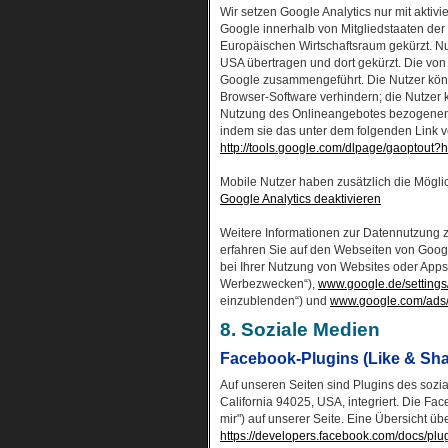
Wir setzen Google Analytics nur mit aktiv
Google innerhalb von Mitgliedstaaten de
Europäischen Wirtschaftsraum gekürzt. Nu
USA übertragen und dort gekürzt. Die von
Google zusammengeführt. Die Nutzer könn
Browser-Software verhindern; die Nutzer 
Nutzung des Onlineangebotes bezogenen 
indem sie das unter dem folgenden Link v
http://tools.google.com/dlpage/gaoptout?
Mobile Nutzer haben zusätzlich die Mögli
Google Analytics deaktivieren
Weitere Informationen zur Datennutzung
erfahren Sie auf den Webseiten von Goog
bei Ihrer Nutzung von Websites oder Apps
Werbezwecken“),
www.google.de/settings
einzublenden“) und
www.google.com/ads/
8. Soziale Medien
Facebook-Plugins (Like & Sha
Auf unseren Seiten sind Plugins des sozi
California 94025, USA, integriert. Die F
mir") auf unserer Seite. Eine Übersicht üb
https://developers.facebook.com/docs/plug