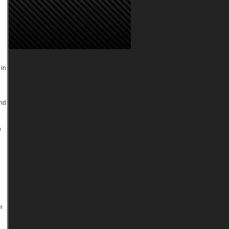
 in
und
n
i