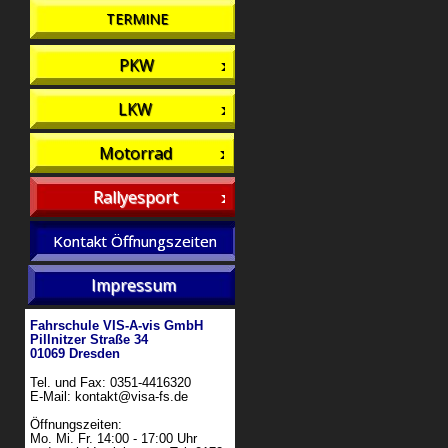
TERMINE
PKW
LKW
Motorrad
Rallyesport
Kontakt Öffnungszeiten
Impressum
Fahrschule VIS-A-vis GmbH
Pillnitzer Straße 34
01069 Dresden
Tel. und Fax: 0351-4416320
E-Mail: kontakt@visa-fs.de
Öffnungszeiten:
Mo. Mi. Fr. 14:00 - 17:00 Uhr