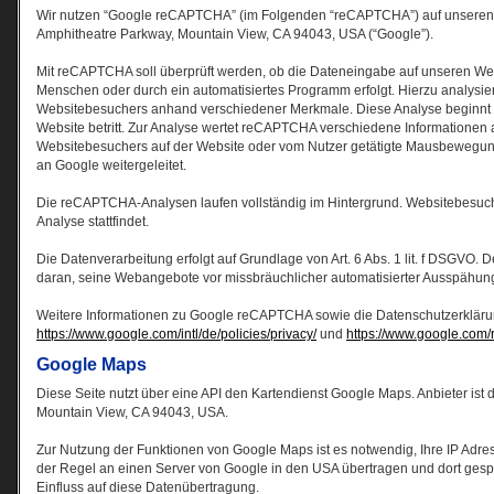
Wir nutzen “Google reCAPTCHA” (im Folgenden “reCAPTCHA”) auf unseren We
Amphitheatre Parkway, Mountain View, CA 94043, USA (“Google”).
Mit reCAPTCHA soll überprüft werden, ob die Dateneingabe auf unseren Webs
Menschen oder durch ein automatisiertes Programm erfolgt. Hierzu analysi
Websitebesuchers anhand verschiedener Merkmale. Diese Analyse beginnt 
Website betritt. Zur Analyse wertet reCAPTCHA verschiedene Informationen 
Websitebesuchers auf der Website oder vom Nutzer getätigte Mausbewegung
an Google weitergeleitet.
Die reCAPTCHA-Analysen laufen vollständig im Hintergrund. Websitebesuch
Analyse stattfindet.
Die Datenverarbeitung erfolgt auf Grundlage von Art. 6 Abs. 1 lit. f DSGVO. D
daran, seine Webangebote vor missbräuchlicher automatisierter Ausspähun
Weitere Informationen zu Google reCAPTCHA sowie die Datenschutzerkläru
https://www.google.com/intl/de/policies/privacy/
und
https://www.google.com/r
Google Maps
Diese Seite nutzt über eine API den Kartendienst Google Maps. Anbieter ist 
Mountain View, CA 94043, USA.
Zur Nutzung der Funktionen von Google Maps ist es notwendig, Ihre IP Adre
der Regel an einen Server von Google in den USA übertragen und dort gespei
Einfluss auf diese Datenübertragung.