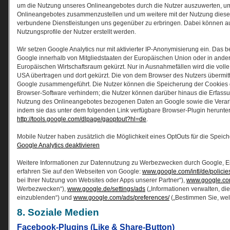
um die Nutzung unseres Onlineangebotes durch die Nutzer auszuwerten, um R
Onlineangebotes zusammenzustellen und um weitere mit der Nutzung diese
verbundene Dienstleistungen uns gegenüber zu erbringen. Dabei können a
Nutzungsprofile der Nutzer erstellt werden.
Wir setzen Google Analytics nur mit aktivierter IP-Anonymisierung ein. Das b
Google innerhalb von Mitgliedstaaten der Europäischen Union oder in and
Europäischen Wirtschaftsraum gekürzt. Nur in Ausnahmefällen wird die voll
USA übertragen und dort gekürzt. Die von dem Browser des Nutzers übermitt
Google zusammengeführt. Die Nutzer können die Speicherung der Cookies d
Browser-Software verhindern; die Nutzer können darüber hinaus die Erfassu
Nutzung des Onlineangebotes bezogenen Daten an Google sowie die Verarb
indem sie das unter dem folgenden Link verfügbare Browser-Plugin herunterl
http://tools.google.com/dlpage/gaoptout?hl=de
.
Mobile Nutzer haben zusätzlich die Möglichkeit eines OptOuts für die Speic
Google Analytics deaktivieren
Weitere Informationen zur Datennutzung zu Werbezwecken durch Google, E
erfahren Sie auf den Webseiten von Google:
www.google.com/intl/de/policies
bei Ihrer Nutzung von Websites oder Apps unserer Partner“),
www.google.com
Werbezwecken“),
www.google.de/settings/ads
(„Informationen verwalten, d
einzublenden“) und
www.google.com/ads/preferences/
(„Bestimmen Sie, wel
8. Soziale Medien
Facebook-Plugins (Like & Share-Button)