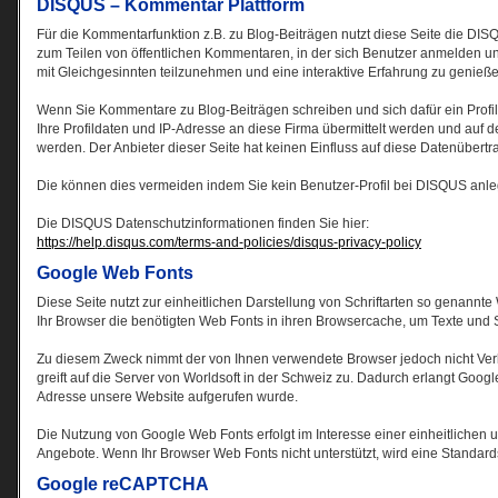
DISQUS – Kommentar Plattform
Für die Kommentarfunktion z.B. zu Blog-Beiträgen nutzt diese Seite die DIS
zum Teilen von öffentlichen Kommentaren, in der sich Benutzer anmelden un
mit Gleichgesinnten teilzunehmen und eine interaktive Erfahrung zu genieße
Wenn Sie Kommentare zu Blog-Beiträgen schreiben und sich dafür ein Profi
Ihre Profildaten und IP-Adresse an diese Firma übermittelt werden und auf 
werden. Der Anbieter dieser Seite hat keinen Einfluss auf diese Datenübertr
Die können dies vermeiden indem Sie kein Benutzer-Profil bei DISQUS anle
Die DISQUS Datenschutzinformationen finden Sie hier:
https://help.disqus.com/terms-and-policies/disqus-privacy-policy
Google Web Fonts
Diese Seite nutzt zur einheitlichen Darstellung von Schriftarten so genannte
Ihr Browser die benötigten Web Fonts in ihren Browsercache, um Texte und S
Zu diesem Zweck nimmt der von Ihnen verwendete Browser jedoch nicht Ver
greift auf die Server von Worldsoft in der Schweiz zu. Dadurch erlangt Googl
Adresse unsere Website aufgerufen wurde.
Die Nutzung von Google Web Fonts erfolgt im Interesse einer einheitlichen
Angebote. Wenn Ihr Browser Web Fonts nicht unterstützt, wird eine Standard
Google reCAPTCHA