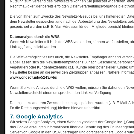
Nutzung zum Versand des Newsletters können Sie jederzeit widerrufen, etwa
Rechtmäßigkeit der bereits erfolgten Datenverarbeitungsvorgänge bleibt vom
Die von Ihnen zum Zwecke des Newsletter-Bezugs bei uns hinterlegten Date
dem Newsletter gespeichert und nach der Abbestellung des Newsletters gel
gespeichert wurden (z.B. E-Mail-Adressen für den Mitgliederbereich) bleiben
Datenanalyse durch die WBS
Wenn wir Newsletter mit Hilfe der WBS versenden, können wir feststellen, o
Links ggf. angeklickt wurden.
Die WBS ermöglicht es uns auch, die Newsletter-Empfänger anhand verschied
Dabei lassen sich die Newsletterempfänger z.B. nach Geschlecht, persönliche
Vegetarier) oder Kundenbeziehung (z.B. Kunde oder potenzieller Kunde) unte
Newsletter besser an die jeweiligen Zielgruppen anpassen. Nähere Informati
www.worldsoft.info/5243/wbs
Wenn Sie keine Analyse durch die WBS wollen, müssen Sie daher den Newslett
Newsletternachricht einen entsprechenden Link zur Verfügung.
Daten, die zu anderen Zwecken bei uns gespeichert wurden (z.B. E-Mail-Ad
für die Rechnungserstellung) bleiben hiervon unberührt.
7. Google Analytics
Wir setzen Google Analytics, einen Webanalysedienst der Google Inc. („Goo
das Cookie erzeugten Informationen über die Benutzung des Onlineangebot
Server von Google in den USA übertragen und dort gespeichert. Google wird