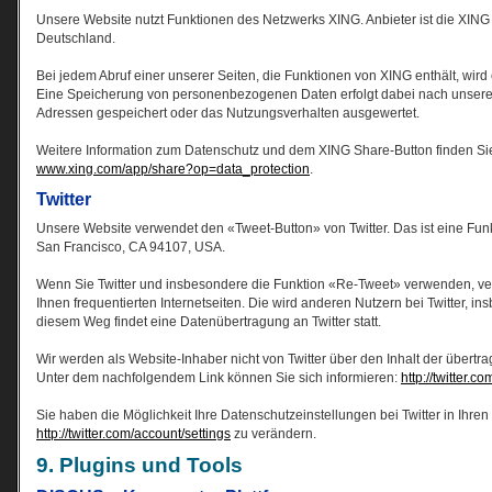
Unsere Website nutzt Funktionen des Netzwerks XING. Anbieter ist die XI
Deutschland.
Bei jedem Abruf einer unserer Seiten, die Funktionen von XING enthält, wird
Eine Speicherung von personenbezogenen Daten erfolgt dabei nach unserer
Adressen gespeichert oder das Nutzungsverhalten ausgewertet.
Weitere Information zum Datenschutz und dem XING Share-Button finden Sie
www.xing.com/app/share?op=data_protection
.
Twitter
Unsere Website verwendet den «Tweet-Button» von Twitter. Das ist eine Funkti
San Francisco, CA 94107, USA.
Wenn Sie Twitter und insbesondere die Funktion «Re-Tweet» verwenden, verkn
Ihnen frequentierten Internetseiten. Die wird anderen Nutzern bei Twitter, 
diesem Weg findet eine Datenübertragung an Twitter statt.
Wir werden als Website-Inhaber nicht von Twitter über den Inhalt der übertr
Unter dem nachfolgendem Link können Sie sich informieren:
http://twitter.c
Sie haben die Möglichkeit Ihre Datenschutzeinstellungen bei Twitter in Ihre
http://twitter.com/account/settings
zu verändern.
9. Plugins und Tools