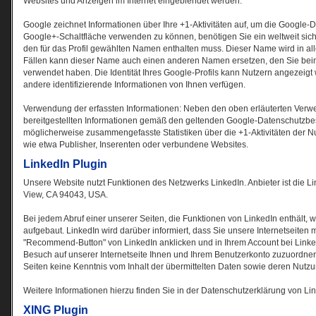
Websites und Anzeigen im Internet eingeblendet werden.
Google zeichnet Informationen über Ihre +1-Aktivitäten auf, um die Google-
Google+-Schaltfläche verwenden zu können, benötigen Sie ein weltweit sicht
den für das Profil gewählten Namen enthalten muss. Dieser Name wird in a
Fällen kann dieser Name auch einen anderen Namen ersetzen, den Sie beim 
verwendet haben. Die Identität Ihres Google-Profils kann Nutzern angezeigt
andere identifizierende Informationen von Ihnen verfügen.
Verwendung der erfassten Informationen: Neben den oben erläuterten Ver
bereitgestellten Informationen gemäß den geltenden Google-Datenschutzbes
möglicherweise zusammengefasste Statistiken über die +1-Aktivitäten der Nut
wie etwa Publisher, Inserenten oder verbundene Websites.
LinkedIn Plugin
Unsere Website nutzt Funktionen des Netzwerks LinkedIn. Anbieter ist die Li
View, CA 94043, USA.
Bei jedem Abruf einer unserer Seiten, die Funktionen von LinkedIn enthält, 
aufgebaut. LinkedIn wird darüber informiert, dass Sie unsere Internetseiten
"Recommend-Button" von LinkedIn anklicken und in Ihrem Account bei LinkedI
Besuch auf unserer Internetseite Ihnen und Ihrem Benutzerkonto zuzuordnen.
Seiten keine Kenntnis vom Inhalt der übermittelten Daten sowie deren Nutz
Weitere Informationen hierzu finden Sie in der Datenschutzerklärung von Li
XING Plugin