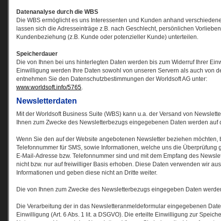
Datenanalyse durch die WBS
Die WBS ermöglicht es uns Interessenten und Kunden anhand verschiedener 
lassen sich die Adresseinträge z.B. nach Geschlecht, persönlichen Vorlieben 
Kundenbeziehung (z.B. Kunde oder potenzieller Kunde) unterteilen.
Speicherdauer
Die von Ihnen bei uns hinterlegten Daten werden bis zum Widerruf Ihrer Ein
Einwilligung werden Ihre Daten sowohl von unseren Servern als auch von d
entnehmen Sie den Datenschutzbestimmungen der Worldsoft AG unter:
www.worldsoft.info/5765
.
Newsletterdaten
Mit der Worldsoft Business Suite (WBS) kann u.a. der Versand von Newslette
Ihnen zum Zwecke des Newsletterbezugs eingegebenen Daten werden auf de
Wenn Sie den auf der Website angebotenen Newsletter beziehen möchten, b
Telefonnummer für SMS, sowie Informationen, welche uns die Überprüfung g
E-Mail-Adresse bzw. Telefonnummer sind und mit dem Empfang des Newslett
nicht bzw. nur auf freiwilliger Basis erhoben. Diese Daten verwenden wir au
Informationen und geben diese nicht an Dritte weiter.
Die von Ihnen zum Zwecke des Newsletterbezugs eingegeben Daten werden 
Die Verarbeitung der in das Newsletteranmeldeformular eingegebenen Daten 
Einwilligung (Art. 6 Abs. 1 lit. a DSGVO). Die erteilte Einwilligung zur Spei