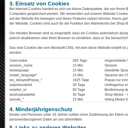
3. Einsatz von Cookies
Bei Internet-Cookies handelt es sich um kleine Datenpakete, die von Ihrem 
Computers gespeichert werden. Wir verwenden auf unserer Website Cookies.
auf der Website frei bewegen und deren Features nutzen können; hierzu gehör
der Website. Cookies sind auch für die Funktion des Warenkorbs bei Shop-
Die meisten Browser sind so eingestellt, dass sie Cookies automatisch akz
jedoch deaktivieren oder Ihren Browser so einstellen, dass er Sie benachric
Das sind Cookies die vom Wordsoft-CMS, mit dem diese Website erstellt ist,
werden:
Usercookie
365 Tage
Angemeldeter 
session_name
15 Min.
Session
wslanguage
15 Min.
Gewählte Spr
install_language*
15 Min.
Sprache der CM
ws_delayedPopup_*
1825 Tage
Popup nur ein
wspollsvoterid
30 Tage
Umfrage/nur ei
reseller_nr
90 Tage
Bestimmung de
wsshopbasketid
30 Tage
Shop Modul –
wsvote_*
15 Min.
Voting Modul E
4. Minderjährigenschutz
Kinder und Personen unter 18 Jahren sollten ohne Zustimmung der Eltern o
personenbezogenen Daten an uns übermitteln.
5. Links zu anderen Websites