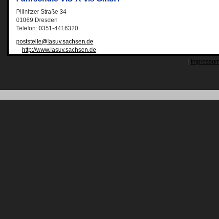
Pillnitzer Straße 34
01069 Dresden
Telefon: 0351-4416320
poststelle@lasuv.sachsen.de
http://www.lasuv.sachsen.de
|
Impressu