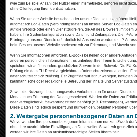
(wie zum Beispiel Anzahl der Nutzer einer Internetseite), gehören nicht daz
ohne Offenlegung Ihrer Identität nutzen.
Wenn Sie unsere Website besuchen oder unsere Dienste nutzen übermittelt d
automatisch Log-Daten (Verbindungsdaten) an unsere Server. Log-Daten ent
auf die Website oder einen Dienst zugreifen, die Art des Browsers, mit dem Si
haben, Ihre Systemkonfiguration sowie Datum und Zeitangaben. Die IP-Adre
Erbringung unserer Dienste erforderlich ist. Ansonsten werden die IP-Adress
beim Besuch unserer Website speichern wir zur Erkennung und Abwehr von 
Wenn Sie Informationen anfordern, E-Books bestellen oder andere Anfragen 
anderen persönlichen Informationen. Es unterliegt Ihrer freien Entscheidun
speichern wir auf besonders geschützten Servern in der Schweiz. Die EU-
Prüfung ein dem EU-Recht vergleichbares Datenschutzniveau attestiert. Eine
datenschutzrechtlich zulässig. Der Zugriff darauf ist nur wenigen, befugten 
kaufmännische oder redaktionelle Betreuung der Inhalte und Server zuständ
Soweit die Nutzungs- beziehungsweise Verkehrsdaten für unsere Dienste erf
Monate nach Erhebung der Daten gespeichert. Werden die Daten zur Erfüll
oder vertraglicher Aufbewahrungsfristen benötigt (z.B. Rechnungen), werde
Diese Daten sind jedoch gesperrt und nur wenigen, befugten Personen über
2. Weitergabe personenbezogener Daten an D
Wir verwenden Ihre personenbezogenen Informationen nur zum Zweck der V
ohne Ihre ausdrückliche Einwilligung an Dritte weiter. Soweit wir gesetzlich 
werden wir Ihre Daten an auskunftsberechtigte Stellen übermitteln.