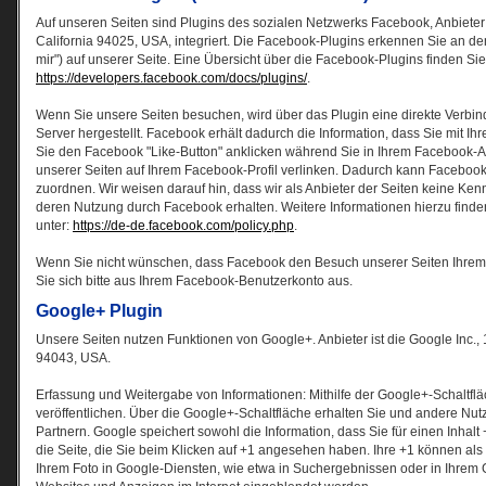
Auf unseren Seiten sind Plugins des sozialen Netzwerks Facebook, Anbieter
California 94025, USA, integriert. Die Facebook-Plugins erkennen Sie an d
mir") auf unserer Seite. Eine Übersicht über die Facebook-Plugins finden Sie
https://developers.facebook.com/docs/plugins/
.
Wenn Sie unsere Seiten besuchen, wird über das Plugin eine direkte Verb
Server hergestellt. Facebook erhält dadurch die Information, dass Sie mit I
Sie den Facebook "Like-Button" anklicken während Sie in Ihrem Facebook-Ac
unserer Seiten auf Ihrem Facebook-Profil verlinken. Dadurch kann Faceboo
zuordnen. Wir weisen darauf hin, dass wir als Anbieter der Seiten keine Ken
deren Nutzung durch Facebook erhalten. Weitere Informationen hierzu find
unter:
https://de-de.facebook.com/policy.php
.
Wenn Sie nicht wünschen, dass Facebook den Besuch unserer Seiten Ihre
Sie sich bitte aus Ihrem Facebook-Benutzerkonto aus.
Google+ Plugin
Unsere Seiten nutzen Funktionen von Google+. Anbieter ist die Google Inc.
94043, USA.
Erfassung und Weitergabe von Informationen: Mithilfe der Google+-Schaltfl
veröffentlichen. Über die Google+-Schaltfläche erhalten Sie und andere Nut
Partnern. Google speichert sowohl die Information, dass Sie für einen Inhal
die Seite, die Sie beim Klicken auf +1 angesehen haben. Ihre +1 können a
Ihrem Foto in Google-Diensten, wie etwa in Suchergebnissen oder in Ihrem G