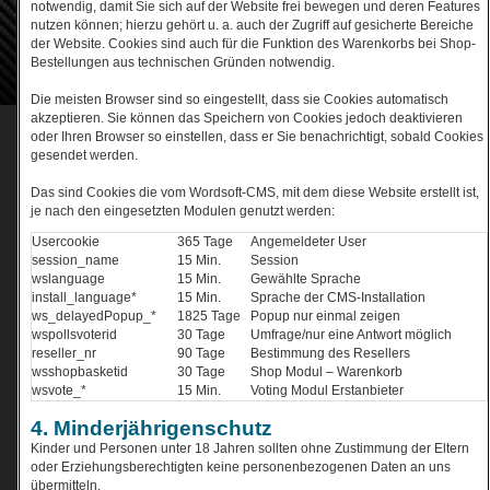
notwendig, damit Sie sich auf der Website frei bewegen und deren Features
nutzen können; hierzu gehört u. a. auch der Zugriff auf gesicherte Bereiche
der Website. Cookies sind auch für die Funktion des Warenkorbs bei Shop-
Bestellungen aus technischen Gründen notwendig.
Die meisten Browser sind so eingestellt, dass sie Cookies automatisch
akzeptieren. Sie können das Speichern von Cookies jedoch deaktivieren
oder Ihren Browser so einstellen, dass er Sie benachrichtigt, sobald Cookies
gesendet werden.
Das sind Cookies die vom Wordsoft-CMS, mit dem diese Website erstellt ist,
je nach den eingesetzten Modulen genutzt werden:
Usercookie
365 Tage
Angemeldeter User
session_name
15 Min.
Session
wslanguage
15 Min.
Gewählte Sprache
install_language*
15 Min.
Sprache der CMS-Installation
ws_delayedPopup_*
1825 Tage
Popup nur einmal zeigen
wspollsvoterid
30 Tage
Umfrage/nur eine Antwort möglich
reseller_nr
90 Tage
Bestimmung des Resellers
wsshopbasketid
30 Tage
Shop Modul – Warenkorb
wsvote_*
15 Min.
Voting Modul Erstanbieter
4. Minderjährigenschutz
Kinder und Personen unter 18 Jahren sollten ohne Zustimmung der Eltern
oder Erziehungsberechtigten keine personenbezogenen Daten an uns
übermitteln.