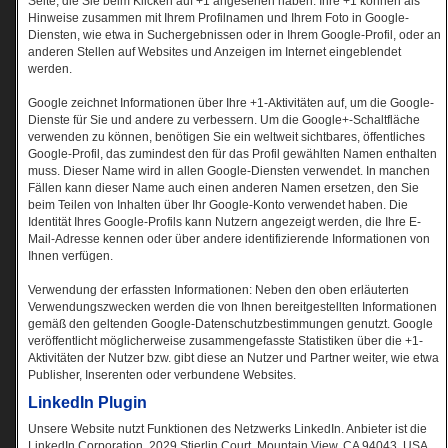
Seite, die Sie beim Klicken auf +1 angesehen haben. Ihre +1 können als
Hinweise zusammen mit Ihrem Profilnamen und Ihrem Foto in Google-
Diensten, wie etwa in Suchergebnissen oder in Ihrem Google-Profil, oder an
anderen Stellen auf Websites und Anzeigen im Internet eingeblendet
werden.
Google zeichnet Informationen über Ihre +1-Aktivitäten auf, um die Google-
Dienste für Sie und andere zu verbessern. Um die Google+-Schaltfläche
verwenden zu können, benötigen Sie ein weltweit sichtbares, öffentliches
Google-Profil, das zumindest den für das Profil gewählten Namen enthalten
muss. Dieser Name wird in allen Google-Diensten verwendet. In manchen
Fällen kann dieser Name auch einen anderen Namen ersetzen, den Sie
beim Teilen von Inhalten über Ihr Google-Konto verwendet haben. Die
Identität Ihres Google-Profils kann Nutzern angezeigt werden, die Ihre E-
Mail-Adresse kennen oder über andere identifizierende Informationen von
Ihnen verfügen.
Verwendung der erfassten Informationen: Neben den oben erläuterten
Verwendungszwecken werden die von Ihnen bereitgestellten Informationen
gemäß den geltenden Google-Datenschutzbestimmungen genutzt. Google
veröffentlicht möglicherweise zusammengefasste Statistiken über die +1-
Aktivitäten der Nutzer bzw. gibt diese an Nutzer und Partner weiter, wie etwa
Publisher, Inserenten oder verbundene Websites.
LinkedIn Plugin
Unsere Website nutzt Funktionen des Netzwerks LinkedIn. Anbieter ist die
LinkedIn Corporation, 2029 Stierlin Court, Mountain View, CA 94043, USA.