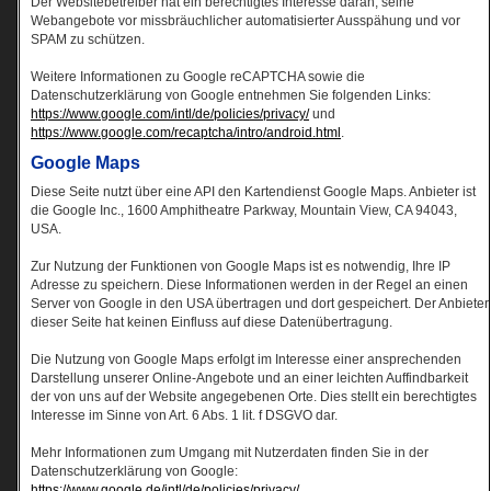
Der Websitebetreiber hat ein berechtigtes Interesse daran, seine
Webangebote vor missbräuchlicher automatisierter Ausspähung und vor
SPAM zu schützen.
Weitere Informationen zu Google reCAPTCHA sowie die
Datenschutzerklärung von Google entnehmen Sie folgenden Links:
https://www.google.com/intl/de/policies/privacy/
und
https://www.google.com/recaptcha/intro/android.html
.
Google Maps
Diese Seite nutzt über eine API den Kartendienst Google Maps. Anbieter ist
die Google Inc., 1600 Amphitheatre Parkway, Mountain View, CA 94043,
USA.
Zur Nutzung der Funktionen von Google Maps ist es notwendig, Ihre IP
Adresse zu speichern. Diese Informationen werden in der Regel an einen
Server von Google in den USA übertragen und dort gespeichert. Der Anbieter
dieser Seite hat keinen Einfluss auf diese Datenübertragung.
Die Nutzung von Google Maps erfolgt im Interesse einer ansprechenden
Darstellung unserer Online-Angebote und an einer leichten Auffindbarkeit
der von uns auf der Website angegebenen Orte. Dies stellt ein berechtigtes
Interesse im Sinne von Art. 6 Abs. 1 lit. f DSGVO dar.
Mehr Informationen zum Umgang mit Nutzerdaten finden Sie in der
Datenschutzerklärung von Google:
https://www.google.de/intl/de/policies/privacy/
.