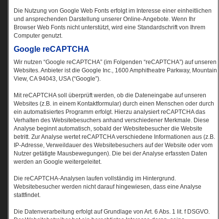
Die Nutzung von Google Web Fonts erfolgt im Interesse einer einheitlichen
und ansprechenden Darstellung unserer Online-Angebote. Wenn Ihr
Browser Web Fonts nicht unterstützt, wird eine Standardschrift von Ihrem
Computer genutzt.
Google reCAPTCHA
Wir nutzen “Google reCAPTCHA” (im Folgenden “reCAPTCHA”) auf unseren
Websites. Anbieter ist die Google Inc., 1600 Amphitheatre Parkway, Mountain
View, CA 94043, USA (“Google”).
Mit reCAPTCHA soll überprüft werden, ob die Dateneingabe auf unseren
Websites (z.B. in einem Kontaktformular) durch einen Menschen oder durch
ein automatisiertes Programm erfolgt. Hierzu analysiert reCAPTCHA das
Verhalten des Websitebesuchers anhand verschiedener Merkmale. Diese
Analyse beginnt automatisch, sobald der Websitebesucher die Website
betritt. Zur Analyse wertet reCAPTCHA verschiedene Informationen aus (z.B.
IP-Adresse, Verweildauer des Websitebesuchers auf der Website oder vom
Nutzer getätigte Mausbewegungen). Die bei der Analyse erfassten Daten
werden an Google weitergeleitet.
Die reCAPTCHA-Analysen laufen vollständig im Hintergrund.
Websitebesucher werden nicht darauf hingewiesen, dass eine Analyse
stattfindet.
Die Datenverarbeitung erfolgt auf Grundlage von Art. 6 Abs. 1 lit. f DSGVO.