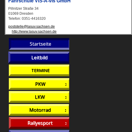
Fahrschule VIS-A-vis GmbH
Pillnitzer Straße 34
01069 Dresden
Telefon: 0351-4416320
poststelle@lasuv.sachsen.de
http://www.lasuv.sachsen.de
Startseite
Leitbild
TERMINE
PKW
LKW
Motorrad
Rallyesport