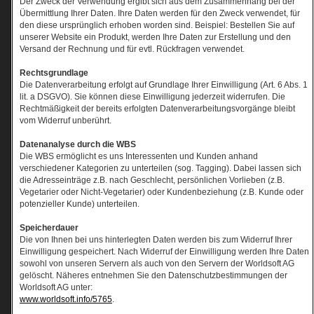
Der Zweck der Verwendung ergibt sich aus dem Zusammenhang bei der
Übermittlung Ihrer Daten. Ihre Daten werden für den Zweck verwendet, für
den diese ursprünglich erhoben worden sind. Beispiel: Bestellen Sie auf
unserer Website ein Produkt, werden Ihre Daten zur Erstellung und den
Versand der Rechnung und für evtl. Rückfragen verwendet.
Rechtsgrundlage
Die Datenverarbeitung erfolgt auf Grundlage Ihrer Einwilligung (Art. 6 Abs. 1
lit. a DSGVO). Sie können diese Einwilligung jederzeit widerrufen. Die
Rechtmäßigkeit der bereits erfolgten Datenverarbeitungsvorgänge bleibt
vom Widerruf unberührt.
Datenanalyse durch die WBS
Die WBS ermöglicht es uns Interessenten und Kunden anhand
verschiedener Kategorien zu unterteilen (sog. Tagging). Dabei lassen sich
die Adresseinträge z.B. nach Geschlecht, persönlichen Vorlieben (z.B.
Vegetarier oder Nicht-Vegetarier) oder Kundenbeziehung (z.B. Kunde oder
potenzieller Kunde) unterteilen.
Speicherdauer
Die von Ihnen bei uns hinterlegten Daten werden bis zum Widerruf Ihrer
Einwilligung gespeichert. Nach Widerruf der Einwilligung werden Ihre Daten
sowohl von unseren Servern als auch von den Servern der Worldsoft AG
gelöscht. Näheres entnehmen Sie den Datenschutzbestimmungen der
Worldsoft AG unter:
www.worldsoft.info/5765
.