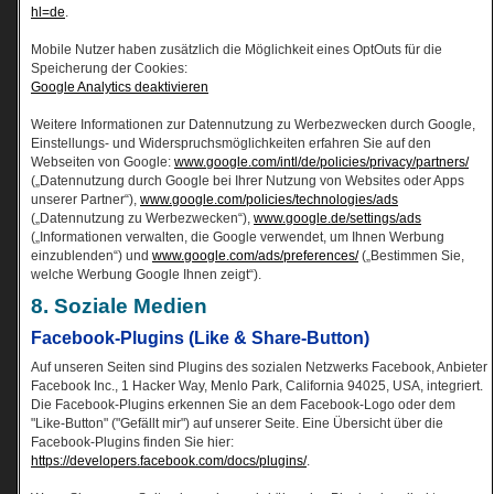
hl=de
.
Mobile Nutzer haben zusätzlich die Möglichkeit eines OptOuts für die
Speicherung der Cookies:
Google Analytics deaktivieren
Weitere Informationen zur Datennutzung zu Werbezwecken durch Google,
Einstellungs- und Widerspruchsmöglichkeiten erfahren Sie auf den
Webseiten von Google:
www.google.com/intl/de/policies/privacy/partners/
(„Datennutzung durch Google bei Ihrer Nutzung von Websites oder Apps
unserer Partner“),
www.google.com/policies/technologies/ads
(„Datennutzung zu Werbezwecken“),
www.google.de/settings/ads
(„Informationen verwalten, die Google verwendet, um Ihnen Werbung
einzublenden“) und
www.google.com/ads/preferences/
(„Bestimmen Sie,
welche Werbung Google Ihnen zeigt“).
8. Soziale Medien
Facebook-Plugins (Like & Share-Button)
Auf unseren Seiten sind Plugins des sozialen Netzwerks Facebook, Anbieter
Facebook Inc., 1 Hacker Way, Menlo Park, California 94025, USA, integriert.
Die Facebook-Plugins erkennen Sie an dem Facebook-Logo oder dem
"Like-Button" ("Gefällt mir") auf unserer Seite. Eine Übersicht über die
Facebook-Plugins finden Sie hier:
https://developers.facebook.com/docs/plugins/
.