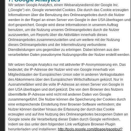
Wir setzen Google Analytics, einen Webanalysedienst der Google Inc.
(„Google“) ein. Google verwendet Cookies. Die durch das Cookie erzeugten
Informationen über die Benutzung des Onlineangebotes durch die Nutzer
werden in der Regel an einen Server von Google in den USA übertragen und
dort gespeichert. Google wird diese Informationen in unserem Auftrag
benutzen, um die Nutzung unseres Onlineangebotes durch die Nutzer
auszuwerten, um Reports über die Aktivitäten innerhalb dieses
Onlineangebotes zusammenzustellen und um weitere mit der Nutzung
dieses Onlineangebotes und der Internetnutzung verbundene
Dienstleistungen uns gegenüber zu erbringen. Dabei können aus den
verarbeiteten Daten pseudonyme Nutzungsprofile der Nutzer erstellt werden.
Wir setzen Google Analytics nur mit aktivierter IP-Anonymisierung ein. Das
bedeutet, die IP-Adresse der Nutzer wird von Google innerhalb von
Mitgliedstaaten der Europäischen Union oder in anderen Vertragsstaaten
des Abkommens über den Europäischen Wirtschaftsraum gekürzt. Nur in
Ausnahmefällen wird die volle IP-Adresse an einen Server von Google in
den USA übertragen und dort gekürzt. Die von dem Browser des Nutzers
übermittelte IP-Adresse wird nicht mit anderen Daten von Google
zusammengeführt. Die Nutzer können die Speicherung der Cookies durch
eine entsprechende Einstellung ihrer Browser-Software verhindern; die
Nutzer können darüber hinaus die Erfassung der durch das Cookie
erzeugten und auf ihre Nutzung des Onlineangebotes bezogenen Daten an
Google sowie die Verarbeitung dieser Daten durch Google verhindern,
indem sie das unter dem folgenden Link verfügbare Browser-Plugin
herunterladen und installieren:
http://tools.google.com/dlpage/gaoptout?